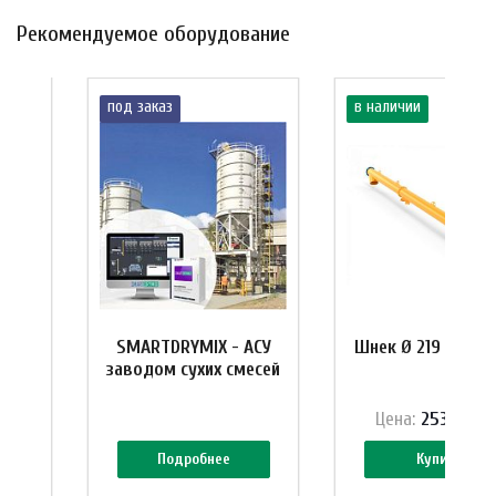
Рекомендуемое оборудование
под заказ
в наличии
10 м
SMARTDRYMIX - АСУ
Шнек Ø 219 мм, L=
заводом сухих смесей
₽
Цена:
253 344 
Подробнее
Купить