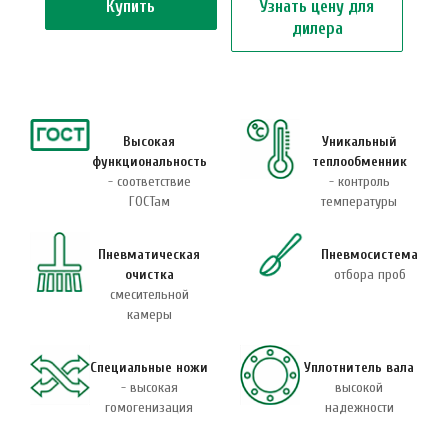
Купить
Узнать цену для
дилера
Высокая
Уникальный
функциональность
теплообменник
- соответствие
- контроль
ГОСТам
температуры
Пневматическая
Пневмосистема
очистка
отбора проб
смесительной
камеры
Специальные ножи
Уплотнитель вала
- высокая
высокой
гомогенизация
надежности