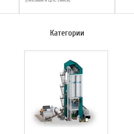
(Гипсовые и ЦПС смеси)
Категории