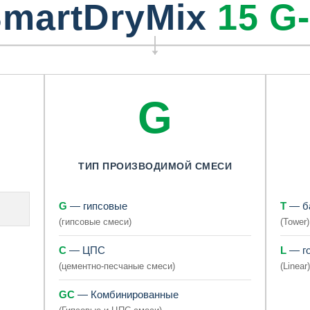
martDryMix
15
G
G
ТИП ПРОИЗВОДИМОЙ СМЕСИ
G
— гипсовые
T
— б
(гипсовые смеси)
(Tower)
C
— ЦПС
L
— го
(цементно-песчаные смеси)
(Linear)
GC
— Комбинированные