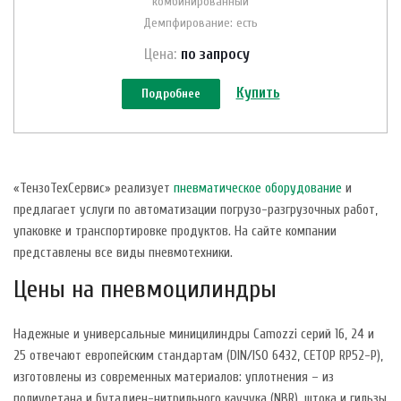
комбинированный
Демпфирование: есть
Цена:
по зап
р
осу
Купить
Подробнее
«ТензоТехСервис» реализует
пневматическое оборудование
и
предлагает услуги по автоматизации погрузо-разгрузочных работ,
упаковке и транспортировке продуктов. На сайте компании
представлены все виды пневмотехники.
Цены на пневмоцилиндры
Надежные и универсальные миницилиндры Camozzi серий 16, 24 и
25 отвечают европейским стандартам (DIN/ISO 6432, CETOP RP52-P),
изготовлены из современных материалов: уплотнения – из
полиуретана и бутадиен-нитрильного каучука (NBR), штока и гильзы