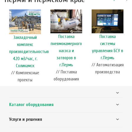
Поставка
Поставка
Закладочный
пневмокамерного
системы
комплекс
насоса и
управления БСУ в
производительностью
затворов в
г.Пермь
420 м3/час, г.
г.Пермь
// Автоматизация
Соликамск
// Поставка
производства
// Комплексные
оборудования
проекты
Каталог оборудования
Услуги и решения