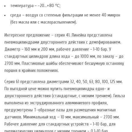
температура − -20…+80 ℃;
среда – воздух со степенью фильтрации не менее 40 микрон
(без масла или с маслораспылением).
Интересное предложение – серия 41. Линейка представлена
пневмоцилиндрами двустороннего действия с демпфированием.
Диаметр − 160 мм и 200 мм, рабочее давление − 1−10 бар. У
стандартных цилиндров длина хода – до 1000 мм, по заказу – до
2700 мм. Пластиковые шайбы обеспечивают бесшумную остановку
поршня в крайних положениях.
Серия 61 представлена диаметрами 32, 40, 50, 63, 80, 100, 125 мм.
По выгодной цене можно купить пневмоцилиндры одно- и
двухстороннего действия (стандартные, с низким трением). Гильза
выполнена из экструдированного алюминиевого профиля,
предусмотрены Т-образные пазы для размещения магнитных
датчиков. Минимальный ход – 10 мм, максимальный – 2700 мм.
Рабочее давление для стандартных устройств − 1−10 бар, для
пневматических цилиндров с низким трением – 0,1−10 бар.