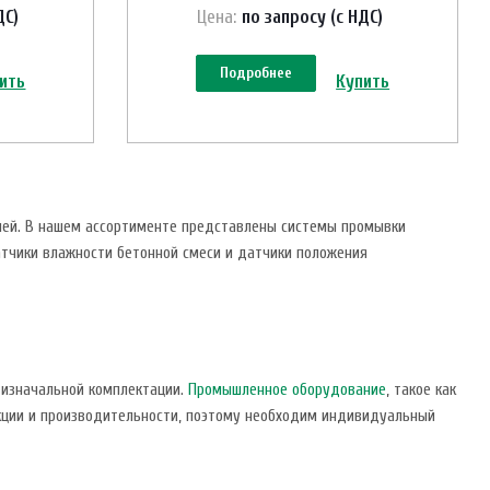
ДС)
Цена:
по зап
р
осу (с НДС)
Подробнее
ить
Купить
лей. В нашем ассортименте представлены системы промывки
атчики влажности бетонной смеси и датчики положения
 изначальной комплектации.
Промышленное оборудование
, такое как
укции и производительности, поэтому необходим индивидуальный