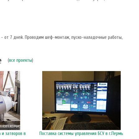
 - от 7 дней. Проводим шеф-монтаж, пуско-наладочные работы,
е
(
все проекты
)
 и затворов в
Поставка системы управления БСУ в г.Пермь
Б