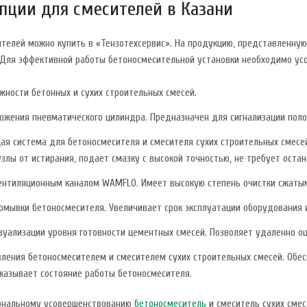
пции для смесителей в Казани
телей можно купить в «Тензотехсервис». На продукцию, представленную
 Для эффективной работы бетоносмесительной установки необходимо у
жности бетонных и сухих строительных смесей.
ожения пневматического цилиндра. Предназначен для сигнализации пол
я система для бетоносмесителя и смесителя сухих строительных смесе
злы от истирания, подает смазку с высокой точностью, не требует оста
ентиляционным каналом WAMFLO. Имеет высокую степень очистки сжатым
омывки бетоносмесителя. Увеличивает срок эксплуатации оборудования 
зуализации уровня готовности цементных смесей. Позволяет удаленно оц
ления бетоносмесителем и смесителем сухих строительных смесей. Обес
оказывает состояние работы бетоносмесителя.
ональному усовершенствованию
бетоносмеситель
и смеситель сухих смес