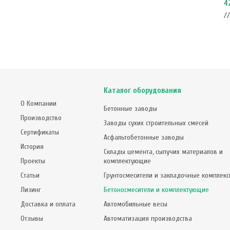
ч "под ключ" в г.Пермь
42
// Комплексные проекты
/
Каталог оборудования
О Компании
Бетонные заводы
Производство
Заводы сухих строительных смесей
Сертификаты
Асфальтобетонные заводы
История
Склады цемента, сыпучих материалов и
Проекты
комплектующие
Статьи
Грунтосмесители и закладочные комплек
Лизинг
Бетоносмесители и комплектующие
Доставка и оплата
Автомобильные весы
Отзывы
Автоматизация производства