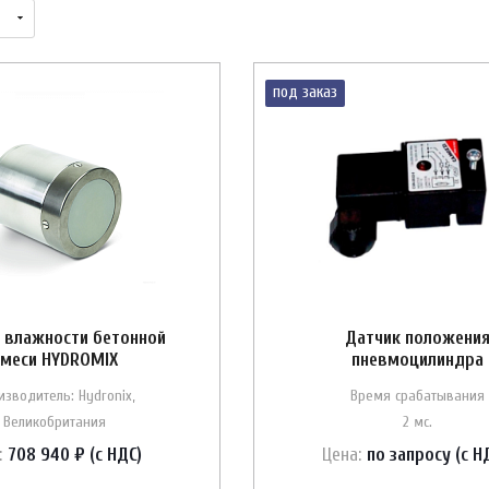
под заказ
 влажности бетонной
Датчик положени
смеси HYDROMIX
пневмоцилиндра
изводитель: Hydronix,
Время срабатывания
Великобритания
2 мс.
:
708 940 ₽ (с НДС)
Цена:
по зап
р
осу (с Н