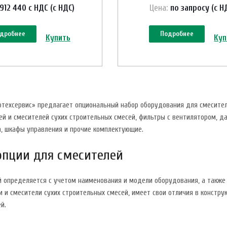
 912 440 с НДС (с НДС)
Цена:
по зап
р
осу (с Н
дробнее
Подробнее
Купить
Куп
отехсервис» предлагает опциональный набор оборудования для смесите
й и смесителей сухих строительных смесей, фильтры с вентилятором, д
, шкафы управления и прочие комплектующие.
опции для смесителей
й определяется с учетом наименования и модели оборудования, а также
 и смесители сухих строительных смесей, имеет свои отличия в констр
й.