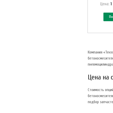
Цена:
1
По
Компания «Тенз
бетоносмесителе
пневмоцилиндра
Цена на 
Стоимость опци
бетоносмесители
подбор запчасте