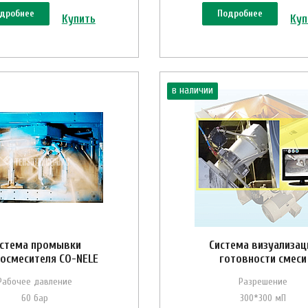
дробнее
Подробнее
Купить
Куп
в наличии
стема промывки
Система визуализац
осмесителя CO-NELE
готовности смеси
Рабочее давление
Разрешение
60 бар
300*300 мП