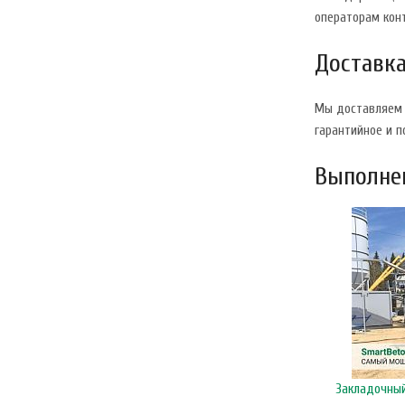
операторам конт
Доставк
Мы доставляем 
гарантийное и 
Выполне
Бетонный завод SmartBeton 2 линии по 480 м³/
Закладочный