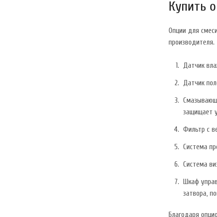
Купить о
Опции для смеси
производителя.
Датчик вла
Датчик пол
Смазывающа
защищает у
Фильтр с в
Система пр
Система ви
Шкаф управ
затвора, п
Благодаря опци