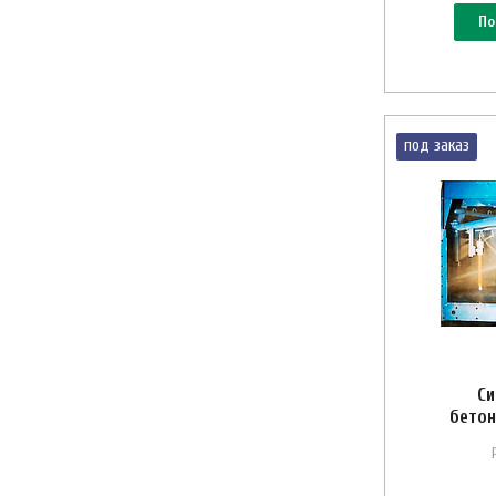
По
под заказ
Си
бетон