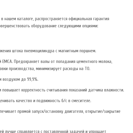
 в нашем каталоге, распространяется официальная гарантия
совершенствовать оборудование следующими опциями:
ожения штока пневмоцилиндра с магнитным поршнем.
й EMCA. Предохраняет валы от попадания цементного молока,
новки производства, минимизирует расходы на ТО.
 воздухом до 99,9%.
и повышает корректность считывания показаний датчика влажности.
енивать качество и подвижность б/с в смесителе.
печивает прямой запуск/остановку двигателя, открытие/закрытие
ей лучше справляется с поставленной задачей и упрощает