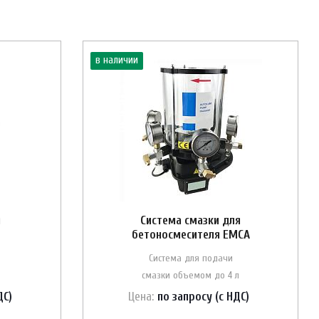
в наличии
я
Система смазки для
бетоносмесителя ЕМСА
Система для подачи
смазки объемом до 4 л
ДС)
Цена:
по зап
р
осу (с НДС)