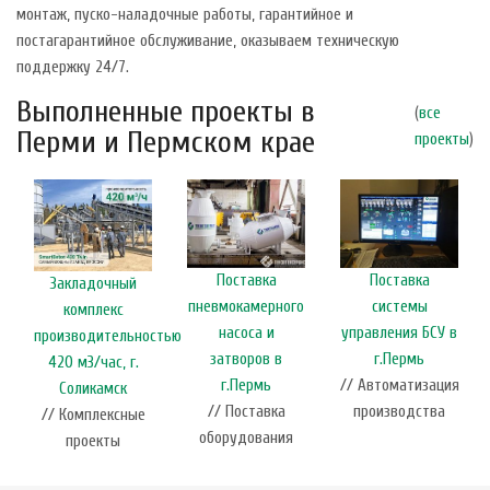
монтаж, пуско-наладочные работы, гарантийное и
постагарантийное обслуживание, оказываем техническую
поддержку 24/7.
Выполненные проекты в
(
все
Перми и Пермском крае
проекты
)
Поставка
Поставка
Закладочный
пневмокамерного
системы
комплекс
насоса и
управления БСУ в
производительностью
затворов в
г.Пермь
420 м3/час, г.
г.Пермь
// Автоматизация
Соликамск
// Поставка
производства
// Комплексные
оборудования
проекты