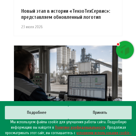
Новый этап в истории «ТензоТехСервис»:
представляем обновленный логотип
23 июля 2026
Подробнее
Принять
Мы используем файлы cookie для улучшения работы сайта. Подробную
Что можно узнать о заводе за один день
информацию вы найдете в
Политике конфиденциальности
. Продолжая
по журналу АСУ?
просматривать этот сайт, вы соглашаетесь с
условиями использования cookie–