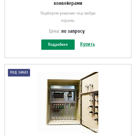
конвейерами
Подберем решение под любую
отрасль.
Цена:
по зап
р
осу
Купить
Подробнее
под заказ