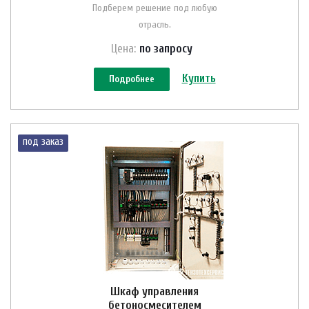
Подберем решение под любую
отрасль.
Цена:
по зап
р
осу
Купить
Подробнее
под заказ
Шкаф управления
бетоносмесителем