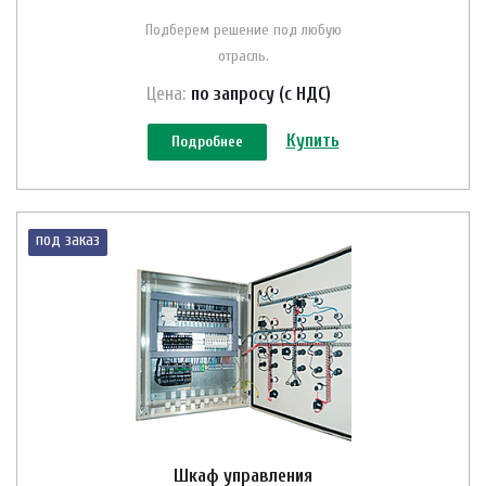
Подберем решение под любую
отрасль.
Цена:
по зап
р
осу (с НДС)
Купить
Подробнее
под заказ
Шкаф управления