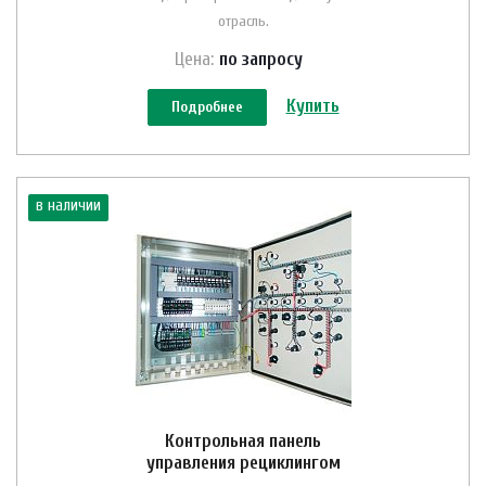
отрасль.
Цена:
по зап
р
осу
Купить
Подробнее
в наличии
Контрольная панель
управления рециклингом