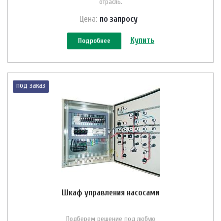
отрасль.
Цена:
по зап
р
осу
Купить
Подробнее
под заказ
Шкаф управления насосами
Подберем решение под любую