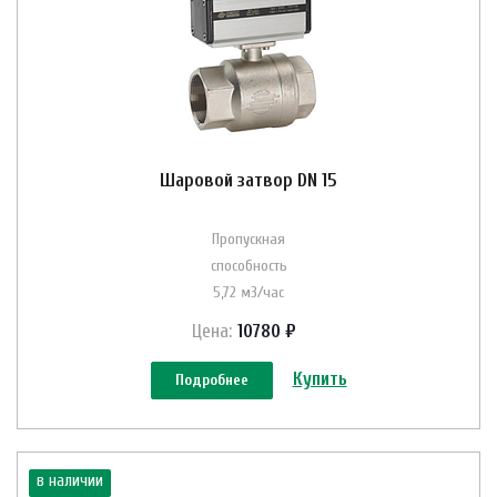
Шаровой затвор DN 15
Пропускная
способность
5,72 м3/час
Цена:
10780 ₽
Купить
Подробнее
в наличии