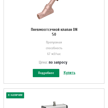
Пневмоотсечной клапан DN
50
Пропускная
способность
67 м3/час
Цена:
по зап
р
осу
Купить
Подробнее
в наличии