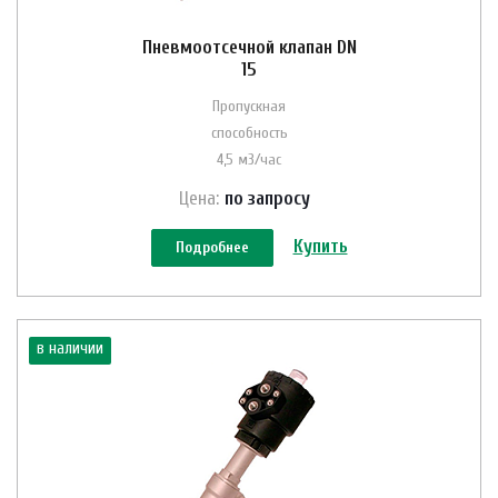
Пневмоотсечной клапан DN
15
Пропускная
способность
4,5 м3/час
Цена:
по зап
р
осу
Купить
Подробнее
в наличии