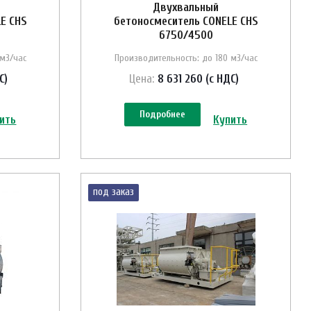
Двухвальный
E CHS
бетоносмеситель CONELE CHS
6750/4500
 м3/час
Производительность: до 180 м3/час
С)
Цена:
8 631 260 (с НДС)
Подробнее
ить
Купить
под заказ