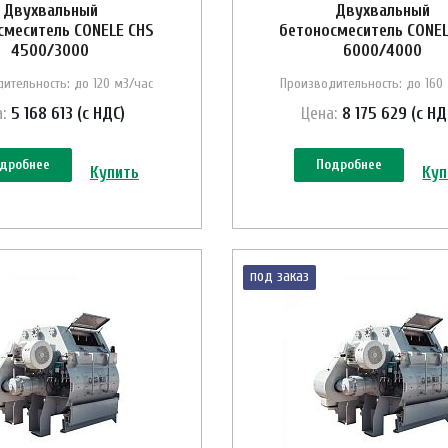
Двухвальный
Двухвальный
смеситель CONELE CHS
бетоносмеситель CONEL
4500/3000
6000/4000
ительность: до 120 м3/час
Производительность: до 160
:
5 168 613 (с НДС)
Цена:
8 175 629 (с НД
дробнее
Подробнее
Купить
Куп
под заказ