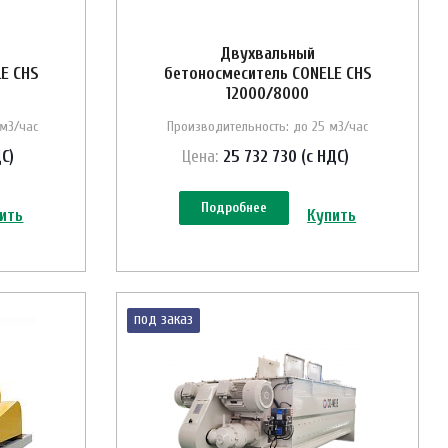
Двухвальный
E CHS
бетоносмеситель CONELE CHS
12000/8000
 м3/час
Производительность: до 25 м3/час
ДС)
Цена:
25 732 730 (с НДС)
Подробнее
ить
Купить
под заказ