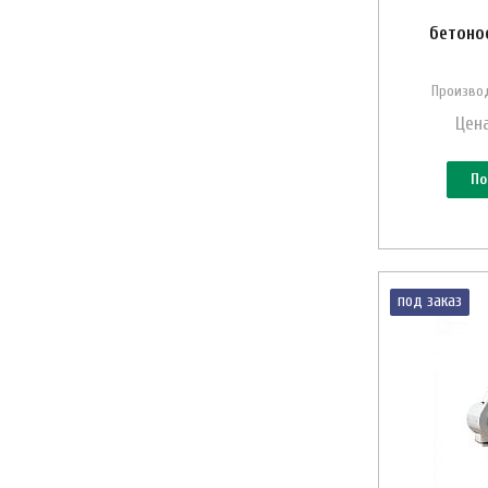
бетоно
Производ
Цена
По
под заказ