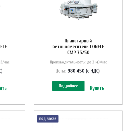
Планетарный
ELE
бетоносмеситель CONELE
CMP 75/50
м3/час
Производительность: до 2 м3/час
С)
Цена:
980 450 (с НДС)
Подробнее
ить
Купить
под заказ