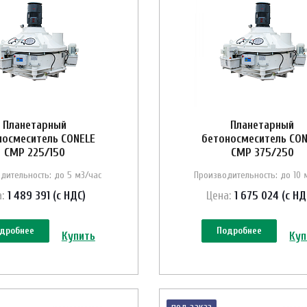
Планетарный
Планетарный
носмеситель CONELE
бетоносмеситель CON
CMP 225/150
CMP 375/250
дительность: до 5 м3/час
Производительность: до 10 
:
1 489 391 (с НДС)
Цена:
1 675 024 (с НД
дробнее
Подробнее
Купить
Куп