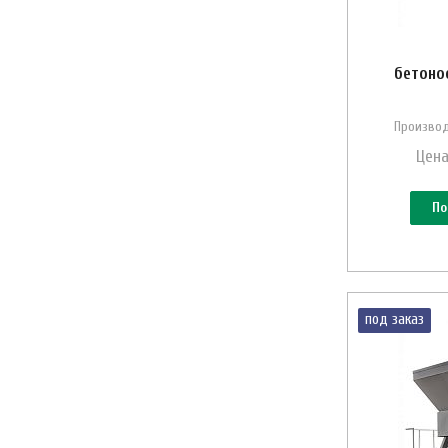
бетоно
Производ
Цена
По
под заказ