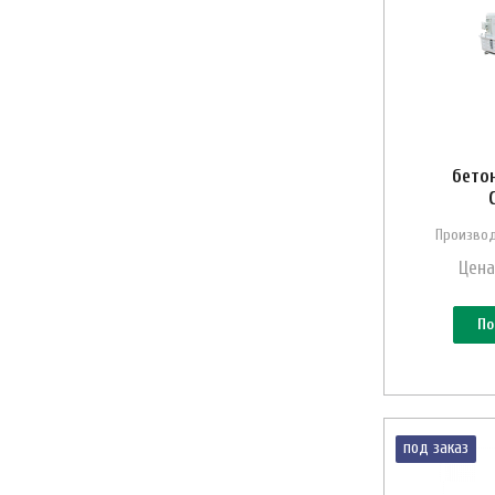
бето
Производ
Цена
По
под заказ