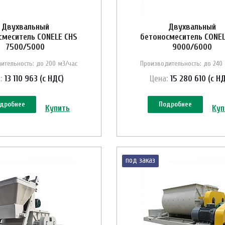
Двухвальный
Двухвальный
смеситель CONELE CHS
бетоносмеситель CONEL
7500/5000
9000/6000
ительность: до 200 м3/час
Производительность: до 240
:
13 110 963 (с НДС)
Цена:
15 280 610 (с Н
дробнее
Подробнее
Купить
Куп
под заказ