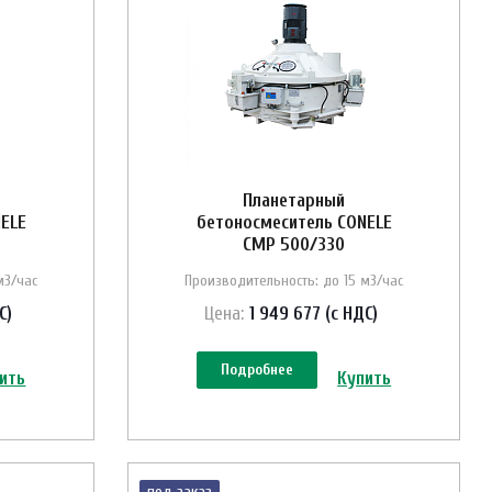
Планетарный
ELE
бетоносмеситель CONELE
CMP 500/330
м3/час
Производительность: до 15 м3/час
С)
Цена:
1 949 677 (с НДС)
Подробнее
ить
Купить