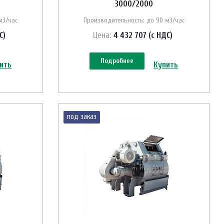
3000/2000
м3/час
Производительность: до 90 м3/час
С)
Цена:
4 432 707 (с НДС)
Подробнее
ить
Купить
под заказ