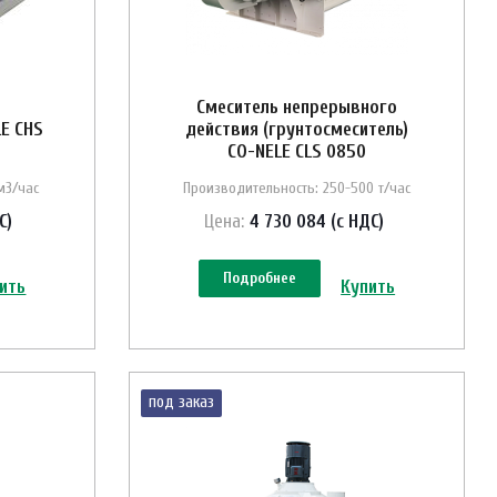
Смеситель непрерывного
E CHS
действия (грунтосмеситель)
CO-NELE CLS 0850
м3/час
Производительность: 250-500 т/час
С)
Цена:
4 730 084 (с НДС)
Подробнее
ить
Купить
под заказ