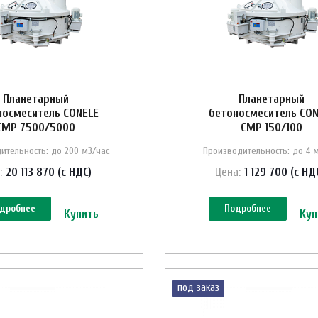
Планетарный
Планетарный
носмеситель CONELE
бетоносмеситель CON
CMP 7500/5000
CMP 150/100
ительность: до 200 м3/час
Производительность: до 4 
:
20 113 870 (с НДС)
Цена:
1 129 700 (с НД
дробнее
Подробнее
Купить
Куп
под заказ