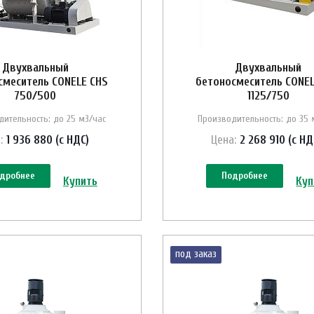
Двухвальный
Двухвальный
смеситель CONELE CHS
бетоносмеситель CONEL
750/500
1125/750
дительность: до 25 м3/час
Производительность: до 35 
:
1 936 880 (с НДС)
Цена:
2 268 910 (с НД
дробнее
Подробнее
Купить
Куп
под заказ