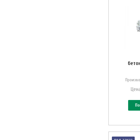
бето
Произво
Цена
По