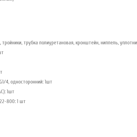
, тройники, трубка полиуретановая, кронштейн, ниппель, уплотни
шт
шт
G1/4, односторонний: 1шт
C): 1шт
22-800: 1 шт