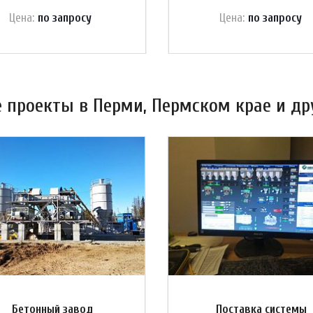
Цена:
по зап
р
осу
Цена:
по зап
р
осу
проекты в Перми, Пермском крае и др
Бетонный завод
Поставка системы