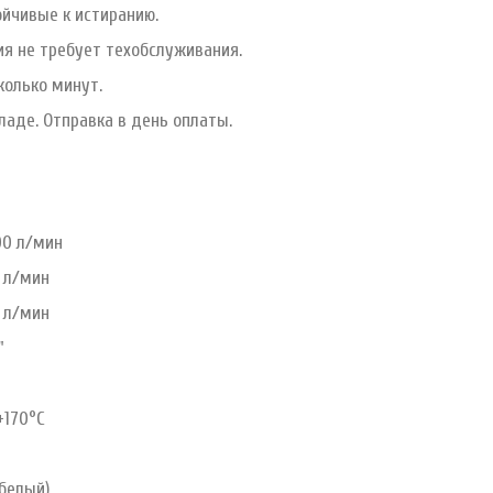
йчивые к истиранию.
я не требует техобслуживания.
колько минут.
ладе. Отправка в день оплаты.
00 л/мин
0 л/мин
0 л/мин
"
+170°С
белый)