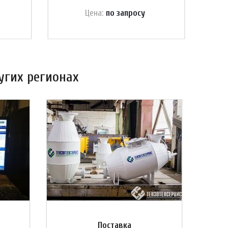
Цена:
по зап
р
осу
угих регионах
Поставка