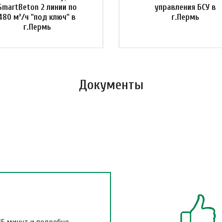
SmartBeton 2 линии по
управления БСУ в
480 м³/ч "под ключ" в
г.Пермь
г.Пермь
Документы