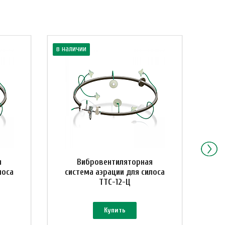
в наличии
в нал
я
Вибровентиляторная
лоса
система аэрации для силоса
си
ТТС-12-Ц
Купить