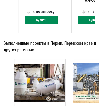
V2FS300SN
 ₽
Цена:
по зап
р
осу
Цена:
13 300 ₽
Купить
Купить
Выполненные проекты в Перми, Пермском крае и
других регионах