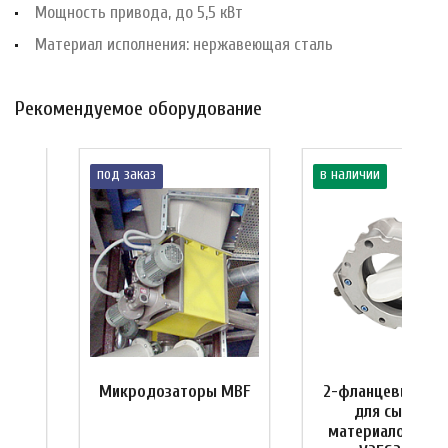
Мощность привода, до 5,5 кВт
Материал исполнения: нержавеющая сталь
Рекомендуемое оборудование
под заказ
в наличии
ия
Микродозаторы MBF
2-фланцевый зат
для сыпучих
материалов ДУ 