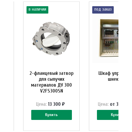
в наличии
под заказ
ия
2-фланцевый затвор
Шкаф управлен
для сыпучих
шнеками
материалов ДУ 300
V2FS300SN
 ₽
Цена:
13 300 ₽
Цена:
от 38 885 
Купить
Купить