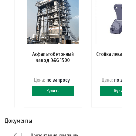
ель
Асфальтобетонный
Стойка левая Telt
00
завод D&G 1500
 ₽
Цена:
по зап
р
осу
Цена:
по зап
р
ос
Купить
Купить
Документы
Презентация компании